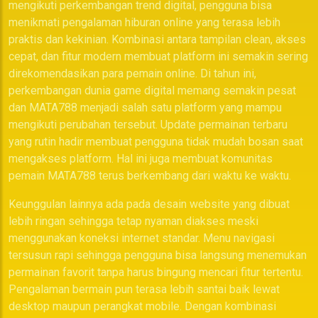
mengikuti perkembangan trend digital, pengguna bisa
menikmati pengalaman hiburan online yang terasa lebih
praktis dan kekinian. Kombinasi antara tampilan clean, akses
cepat, dan fitur modern membuat platform ini semakin sering
direkomendasikan para pemain online. Di tahun ini,
perkembangan dunia game digital memang semakin pesat
dan MATA788 menjadi salah satu platform yang mampu
mengikuti perubahan tersebut. Update permainan terbaru
yang rutin hadir membuat pengguna tidak mudah bosan saat
mengakses platform. Hal ini juga membuat komunitas
pemain MATA788 terus berkembang dari waktu ke waktu.
Keunggulan lainnya ada pada desain website yang dibuat
lebih ringan sehingga tetap nyaman diakses meski
menggunakan koneksi internet standar. Menu navigasi
tersusun rapi sehingga pengguna bisa langsung menemukan
permainan favorit tanpa harus bingung mencari fitur tertentu.
Pengalaman bermain pun terasa lebih santai baik lewat
desktop maupun perangkat mobile. Dengan kombinasi