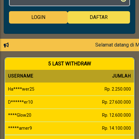
LOGIN
DAFTAR
Selamat datang di MATA788 Situs Ga
5 LAST WITHDRAW
USERNAME
JUMLAH
D******er10
Rp. 27.600.000
****Glow20
Rp. 12.600.000
*****amer9
Rp. 14.100.000
A*****8
Rp. 2.800.000