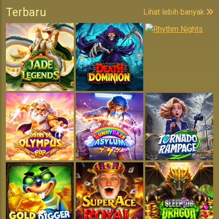
Terbaru
Lihat lebih banyak