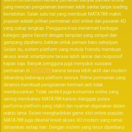
yang mencari pengalaman bermain lebih santai tanpa loading
berlebihan. Salah satu hal yang membuat MATA788 makin
populer adalah pilihan permainan slot online dan pasaran 4D
yang cukup lengkap. Pengguna bisa menikmati berbagai
kategori game favorit dengan tampilan yang simpel dan
gampang dipahami, bahkan untuk pemain baru sekalipun.
Selain itu, sistem platform yang mobile friendly membuat
akses lewat smartphone terasa lebih lancar dan responsif
kapan saja. Banyak pengguna juga menyukai suasana
permainan di
MATA788
karena terasa lebih aktif dan modern
dibanding beberapa platform lainnya. Ritme permainan yang
dinamis membuat pengalaman bermain jadi tidak
membosankan. Tidak sedikit juga komunitas online yang
sering membahas MATA788 karena dianggap punya
performa platform yang stabil dan nyaman digunakan dalam
waktu lama. Selain menghadirkan game slot online populer,
MATA788 juga dikenal lewat akses 4D modern yang ramai
dimainkan setiap hari. Dengan sistem yang terus diperbarui