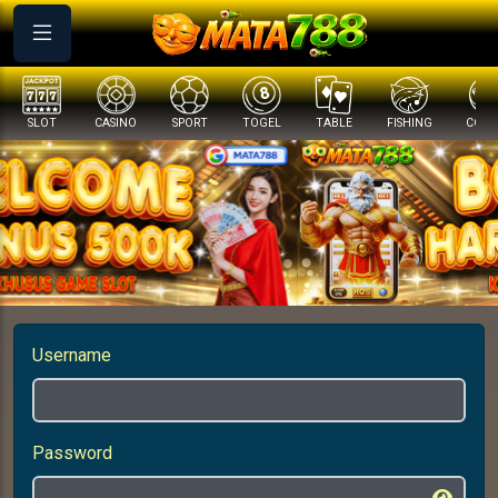
CASINO
SPORT
TOGEL
TABLE
FISHING
COCK F.
ARC
Username
Password