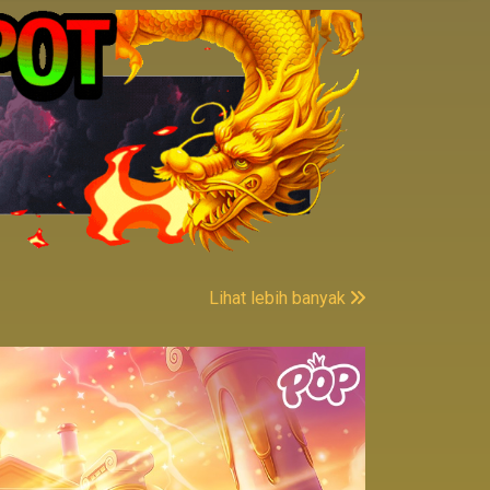
Lihat lebih banyak