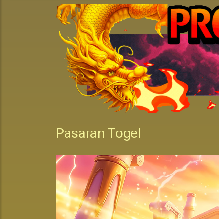
Pasaran Togel