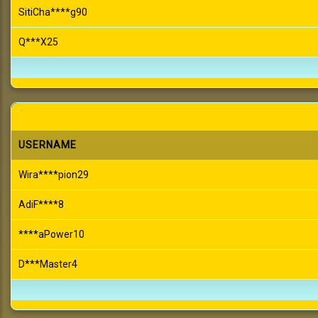
Fajar*****6
EvanXtre***1
*****n9
USERNAME
****aPower10
D***Master4
Farhan*****17
***ziMagic23
Gina***l6