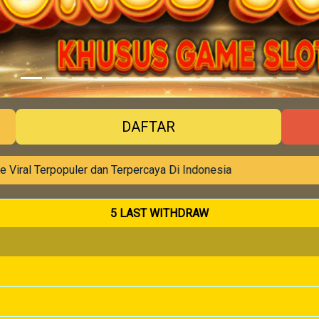
DAFTAR
Indonesia
5 LAST WITHDRAW