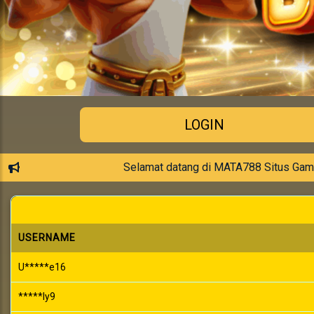
LOGIN
ang di MATA788 Situs Game Viral Terpopuler dan Terpercaya Di 
USERNAME
SitiCha****g90
Q***X25