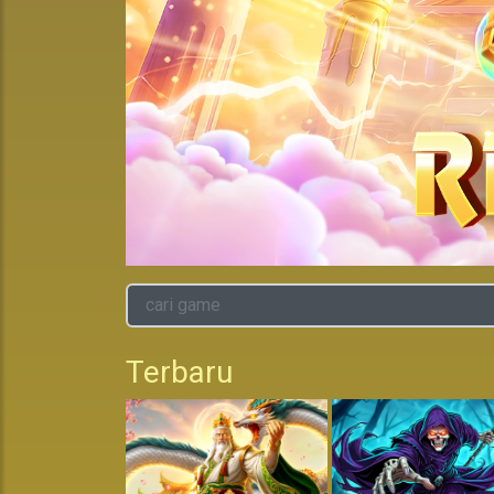
Terbaru