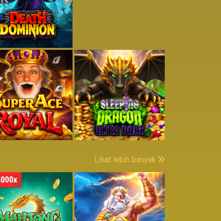
Lihat lebih banyak