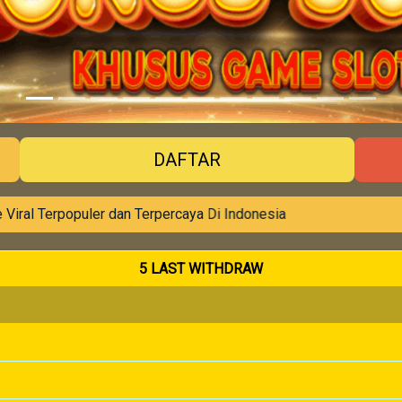
DAFTAR
 Di Indonesia
5 LAST WITHDRAW