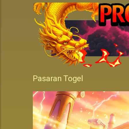
Ali******21
Pasaran Togel