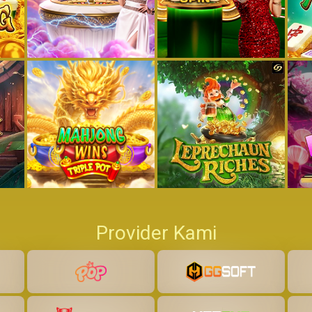
Provider Kami