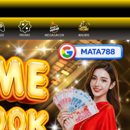
ADE
PROMO
MEGAGACOR
ANUBIS